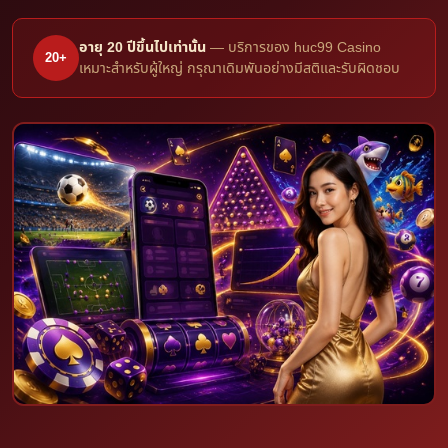
อายุ 20 ปีขึ้นไปเท่านั้น
— บริการของ huc99 Casino
20+
เหมาะสำหรับผู้ใหญ่ กรุณาเดิมพันอย่างมีสติและรับผิดชอบ