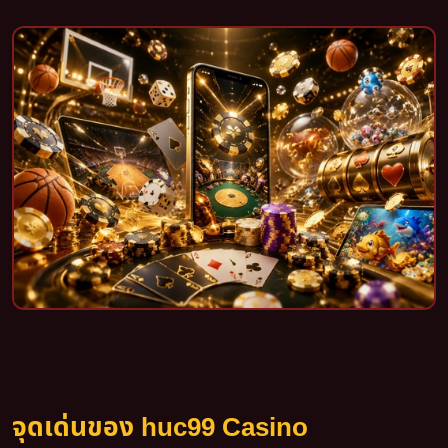
จุดเด่นของ huc99 Casino