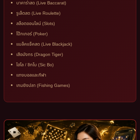
บาคาร่าสด (Live Baccarat)
รูเล็ตสด (Live Roulette)
สล็อตออนไลน์ (Slots)
โป๊กเกอร์ (Poker)
แบล็คแจ็คสด (Live Blackjack)
เสือมังกร (Dragon Tiger)
ไฮโล / ซิกโบ (Sic Bo)
แทงบอลและกีฬา
เกมยิงปลา (Fishing Games)