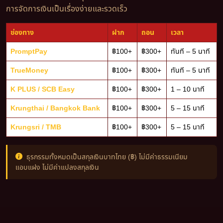
การจัดการเงินเป็นเรื่องง่ายและรวดเร็ว
ช่องทาง
ฝาก
ถอน
เวลา
PromptPay
฿100+
฿300+
ทันที – 5 นาที
TrueMoney
฿100+
฿300+
ทันที – 5 นาที
K PLUS / SCB Easy
฿100+
฿300+
1 – 10 นาที
Krungthai / Bangkok Bank
฿100+
฿300+
5 – 15 นาที
Krungsri / TMB
฿100+
฿300+
5 – 15 นาที
ธุรกรรมทั้งหมดเป็นสกุลเงินบาทไทย (฿) ไม่มีค่าธรรมเนียม
แอบแฝง ไม่มีค่าแปลงสกุลเงิน