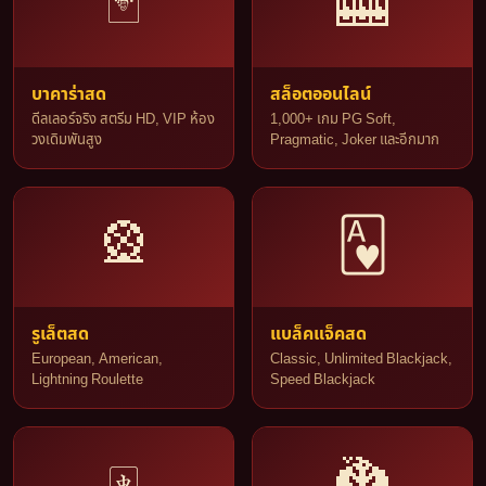
🃏
🎰
บาคาร่าสด
สล็อตออนไลน์
ดีลเลอร์จริง สตรีม HD, VIP ห้อง
1,000+ เกม PG Soft,
วงเดิมพันสูง
Pragmatic, Joker และอีกมาก
🎡
🂱
รูเล็ตสด
แบล็คแจ็คสด
European, American,
Classic, Unlimited Blackjack,
Lightning Roulette
Speed Blackjack