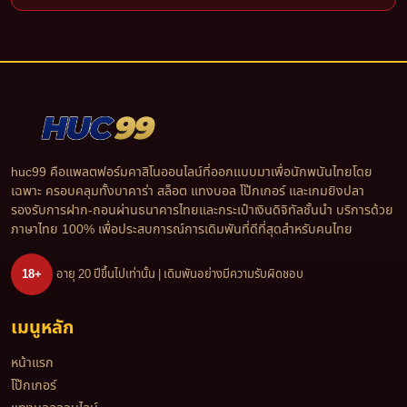
huc99 คือแพลตฟอร์มคาสิโนออนไลน์ที่ออกแบบมาเพื่อนักพนันไทยโดย
เฉพาะ ครอบคลุมทั้งบาคาร่า สล็อต แทงบอล โป๊กเกอร์ และเกมยิงปลา
รองรับการฝาก-ถอนผ่านธนาคารไทยและกระเป๋าเงินดิจิทัลชั้นนำ บริการด้วย
ภาษาไทย 100% เพื่อประสบการณ์การเดิมพันที่ดีที่สุดสำหรับคนไทย
18+
อายุ 20 ปีขึ้นไปเท่านั้น | เดิมพันอย่างมีความรับผิดชอบ
เมนูหลัก
หน้าแรก
โป๊กเกอร์